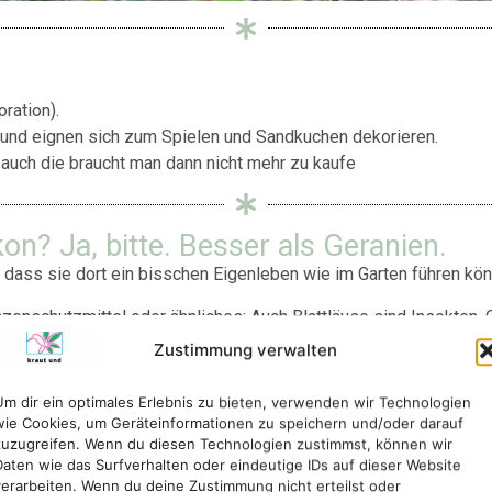
ration).
t und eignen sich zum Spielen und Sandkuchen dekorieren.
 auch die braucht man dann nicht mehr zu kaufe
? Ja, bitte. Besser als Geranien.
o dass sie dort ein bisschen Eigenleben wie im Garten führen kö
nzenschutzmittel oder ähnliches: Auch Blattläuse sind Insekten
Zustimmung verwalten
er den Winter stehen lassen: Selbstversamung zulassen
Um dir ein optimales Erlebnis zu bieten, verwenden wir Technologien
wie Cookies, um Geräteinformationen zu speichern und/oder darauf
zuzugreifen. Wenn du diesen Technologien zustimmst, können wir
a. Und die anderen erhalten sich durch Ableger oder Selbstaussaat
Daten wie das Surfverhalten oder eindeutige IDs auf dieser Website
verarbeiten. Wenn du deine Zustimmung nicht erteilst oder