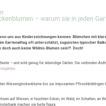
en
ckenblumen – warum sie in jeden Gar
 von uns aus Kinderzeichnungen kennen. Blümchen mit klare
 im Gartenalltag oft unterschätzt, zugunsten typischer Bal
s doch auch keine Wildnis-Blumen sein?! Doch!
eete – und wild genug für lebendige Gärten. Sie verbinden Ästhet
nisgarten
.
arten Wiesenglockenblume bis zur imposanten Pfirsichblättrigen 
achsen auf Wiesen, in feuchten Ecken, im Wald, im Schatten, an
nsterbank machen sie bella figura.