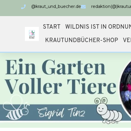
@kraut_und_buecher.de
redaktion(@)kraut
START
WILDNIS IST IN ORDNU
KRAUTUNDBÜCHER-SHOP
VE