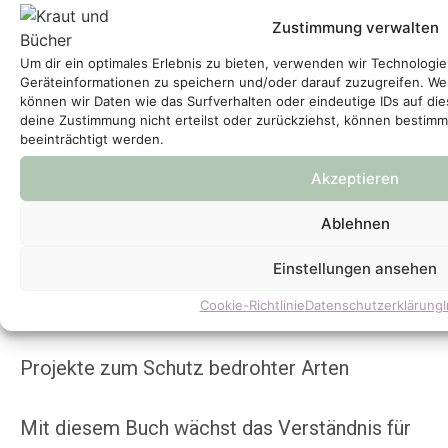
Zustimmung verwalten
Um dir ein optimales Erlebnis zu bieten, verwenden wir Technologi
Geräteinformationen zu speichern und/oder darauf zuzugreifen. W
können wir Daten wie das Surfverhalten oder eindeutige IDs auf di
Friede den
deine Zustimmung nicht erteilst oder zurückziehst, können besti
beeinträchtigt werden.
Maulwürfen
Akzeptieren
Ablehnen
12 Projekte
Einstellungen ansehen
Bösewichte und Plagen im Garten –
Cookie-Richtlinie
Datenschutzerklärung
und wie wir mit ihnen klarkommen
Projekte zum Schutz bedrohter Arten
Mit diesem Buch wächst das Verständnis für