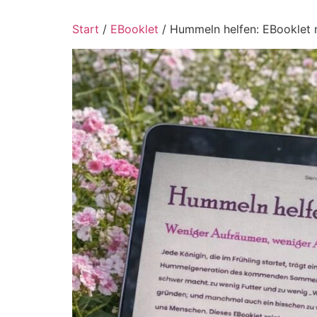
Start
/
EBooklet
/ Hummeln helfen: EBooklet 