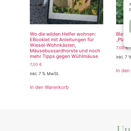
Wo die wilden Helfer wohnen:
Blattl
EBooklet mit Anleitungen für
„Plank
Wiesel-Wohnkästen,
7,00
€
Mäusebussardhorste und noch
mehr Tipps gegen Wühlmäuse
inkl. 7
7,00
€
In den
inkl. 7 % MwSt.
In den Warenkorb
Un