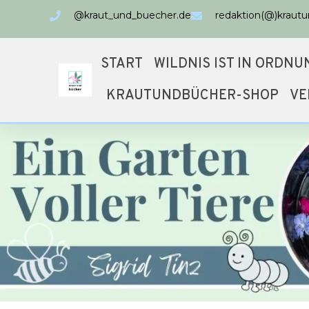
@kraut_und_buecher.de
redaktion(@)kraut
START
WILDNIS IST IN ORDNU
KRAUTUNDBÜCHER-SHOP
VE