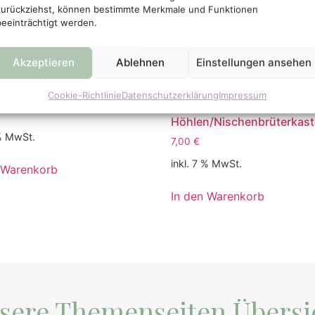
zurückziehst, können bestimmte Merkmale und Funktionen
beeinträchtigt werden.
Akzeptieren
Ablehnen
Einstellungen ansehen
äuse: EBooklet über das
Dornröschen-Schloss für 
ton eures Gartens“
EBooklet mit Bauanleitung 
Cookie-Richtlinie
Datenschutzerklärung
Impressum
einen
Höhlen/Nischenbrüterkas
 % MwSt.
7,00
€
inkl. 7 % MwSt.
 Warenkorb
In den Warenkorb
sere Themenseiten Übersi