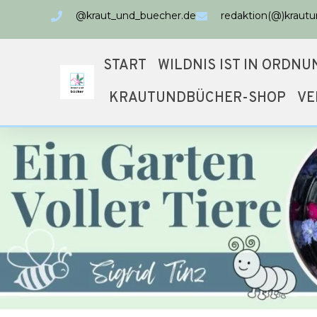
@kraut_und_buecher.de
redaktion(@)kraut
START
WILDNIS IST IN ORDNU
KRAUTUNDBÜCHER-SHOP
VE