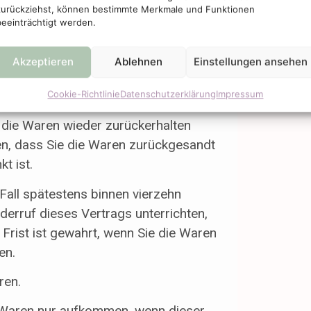
zurückziehst, können bestimmte Merkmale und Funktionen
bei uns eingegangen ist. Für diese
beeinträchtigt werden.
ttel, das Sie bei der ursprünglichen
 Ihnen wurde ausdrücklich etwas
Akzeptieren
Ablehnen
Einstellungen ansehen
n wegen dieser Rückzahlung Entgelte
Cookie-Richtlinie
Datenschutzerklärung
Impressum
 die Waren wieder zurückerhalten
en, dass Sie die Waren zurückgesandt
t ist.
Fall spätestens binnen vierzehn
erruf dieses Vertrags unterrichten,
Frist ist gewahrt, wenn Sie die Waren
en.
ren.
r Waren nur aufkommen, wenn dieser