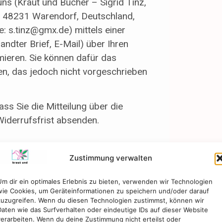
ns (Kraut und Bücher – Sigrid Tinz,
4, 48231 Warendorf, Deutschland,
 s.tinz@gmx.de) mittels einer
andter Brief, E-Mail) über Ihren
mieren. Sie können dafür das
n, das jedoch nicht vorgeschrieben
ss Sie die Mitteilung über die
iderrufsfrist absenden.
Zustimmung verwalten
hnen alle Zahlungen, die wir von
kosten (mit Ausnahme der zusätzlichen
Um dir ein optimales Erlebnis zu bieten, verwenden wir Technologien
wie Cookies, um Geräteinformationen zu speichern und/oder darauf
andere Art der Lieferung als die von
zuzugreifen. Wenn du diesen Technologien zustimmst, können wir
gewählt haben), unverzüglich und
Daten wie das Surfverhalten oder eindeutige IDs auf dieser Website
verarbeiten. Wenn du deine Zustimmung nicht erteilst oder
zurückzuzahlen, an dem die