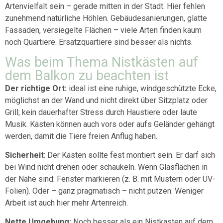
Artenvielfalt sein – gerade mitten in der Stadt. Hier fehlen
zunehmend natürliche Höhlen. Gebäudesanierungen, glatte
Fassaden, versiegelte Flächen – viele Arten finden kaum
noch Quartiere. Ersatzquartiere sind besser als nichts.
Was beim Thema Nistkästen auf
dem Balkon zu beachten ist
Der richtige Ort:
ideal ist eine ruhige, windgeschützte Ecke,
möglichst an der Wand und nicht direkt über Sitzplatz oder
Grill; kein dauerhafter Stress durch Haustiere oder laute
Musik. Kästen können auch vors oder aufs Geländer gehängt
werden, damit die Tiere freien Anflug haben.
Sicherheit
: Der Kasten sollte fest montiert sein. Er darf sich
bei Wind nicht drehen oder schaukeln. Wenn Glasflächen in
der Nähe sind: Fenster markieren (z. B. mit Mustern oder UV-
Folien). Oder – ganz pragmatisch – nicht putzen. Weniger
Arbeit ist auch hier mehr Artenreich.
Nette Umgebung:
Noch besser als ein Nistkasten auf dem