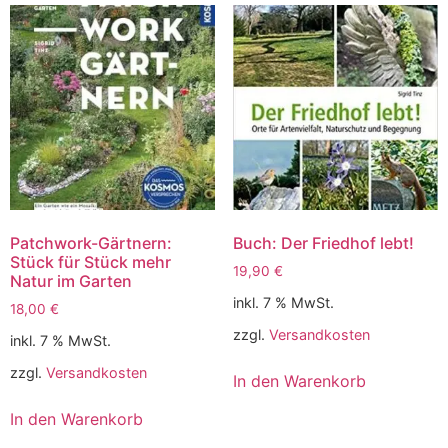
Patchwork-Gärtnern:
Buch: Der Friedhof lebt!
Stück für Stück mehr
19,90
€
Natur im Garten
inkl. 7 % MwSt.
18,00
€
zzgl.
Versandkosten
inkl. 7 % MwSt.
zzgl.
Versandkosten
In den Warenkorb
In den Warenkorb