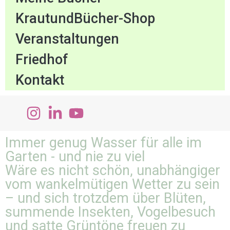
KrautundBücher-Shop
Veranstaltungen
Friedhof
Kontakt
Immer genug Wasser für alle im
Garten - und nie zu viel
Wäre es nicht schön, unabhängiger
vom wankelmütigen Wetter zu sein
– und sich trotzdem über Blüten,
summende Insekten, Vogelbesuch
und satte Grüntöne freuen zu