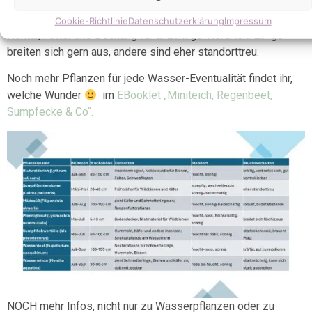
Wasserminze. Diese Arten sind heimisch, pflegeleicht,
kommen mit temporärer Nässe klar und bieten gleichzeitig
Cookie-Richtlinie
Datenschutzerklärung
Impressum
Nektar, Futter und Deckung für unzählige Tierarten. Einige
breiten sich gern aus, andere sind eher standorttreu.
Noch mehr Pflanzen für jede Wasser-Eventualität findet ihr,
welche Wunder
im
EBooklet „Miniteich, Regenbeet,
Sumpfecke & Co“.
NOCH mehr Infos, nicht nur zu Wasserpflanzen oder zu