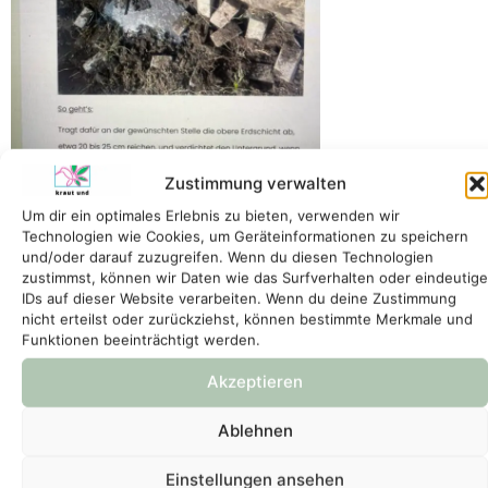
Zustimmung verwalten
Um dir ein optimales Erlebnis zu bieten, verwenden wir
Technologien wie Cookies, um Geräteinformationen zu speichern
und/oder darauf zuzugreifen. Wenn du diesen Technologien
Die besten Pflanzen für den
zustimmst, können wir Daten wie das Surfverhalten oder eindeutige
Einstieg
IDs auf dieser Website verarbeiten. Wenn du deine Zustimmung
nicht erteilst oder zurückziehst, können bestimmte Merkmale und
Eine passende Kombination aus wenigen, robusten Arten
Funktionen beeinträchtigt werden.
genügt oft, um ein dauerhaft lebendiges Biotop zu schaffen.
Akzeptieren
Für den Anfang reicht ein kleines Sortiment, die sich sowohl
im Miniteich als auch im Regen- oder Sumpfbeet bewährt
Ablehnen
haben: Blutweiderich, Sumpf-Dotterblume, Mädesüß,
Pfennigkraut, Sumpf-Schwertlilie, Wasserdost und
Einstellungen ansehen